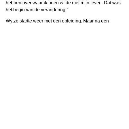
hebben over waar ik heen wilde met mijn leven. Dat was
het begin van de verandering.”
Wytze startte weer met een opleiding. Maar na een
vakantiebaan bij Tenge kwam hij terug in de
schoolbanken en dacht: ‘Wat doe ik hier? Ik moet weer
naar buiten.’ En zo begon zijn carrière, na een opleiding
tot Opzichter/uitvoerder groene ruimte, 4,5 jaar geleden
bij Tenge. “Ik zit hier echt op mijn plek en Mello zijn
aanmoediging is voor mij heel waardevol geweest.” De
ruimte en mogelijkheden die hij binnen Tenge krijgt om
door te groeien, wakkeren een ambitie bij hem aan die hij
tijdens zijn jaren op school niet eerder heeft gevoeld.
Het liefste staat Wytze midden in het bedrijf en stort hij
zich op het aansturen van collega’s en maken van
planningen. “Maar nu heb ik de werkschoenen weer
aangetrokken en werk ik buiten. Dat vind ik helemaal niet
erg. Het is wat het bedrijf nodig heeft en dan doe ik dat.”
Wytze is van nature sportief, iets wat mooi uitkomt met het